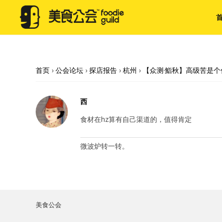
首页
›
公会论坛
›
探店报告
›
杭州
›
【众测·鮨秋】高级苦是
西
食材在hz算有自己渠道的，值得肯定
微波炉转一转。
美食公会