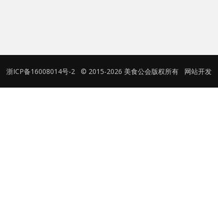
用户名或Email
密码
浙ICP备16008014号-2
© 2015-2026 美食公会版权所有
网站开发
忘记密码?
记住我的登录状态
没帐号？
注册一个