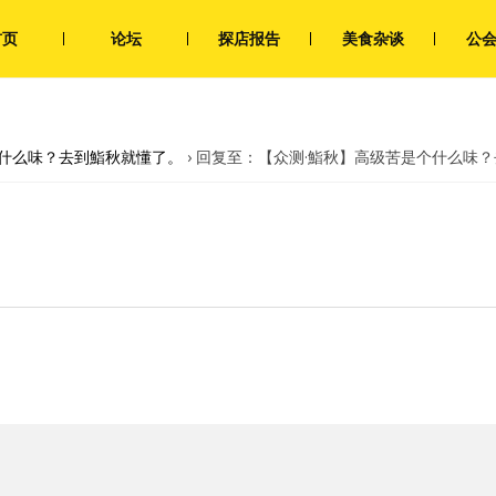
首页
论坛
探店报告
美食杂谈
公
个什么味？去到鮨秋就懂了。
›
回复至：【众测·鮨秋】高级苦是个什么味