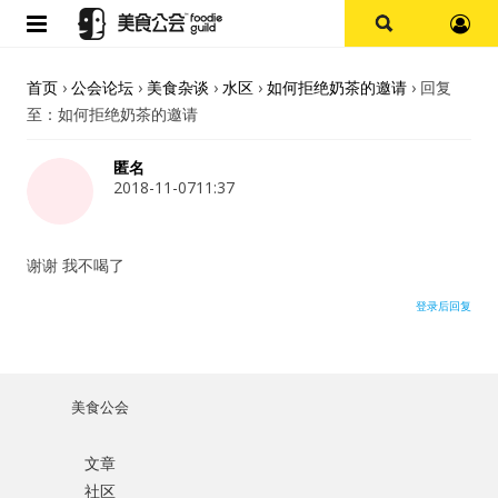
首页
首页
›
公会论坛
›
美食杂谈
›
水区
›
如何拒绝奶茶的邀请
›
回复
至：如何拒绝奶茶的邀请
论坛
匿名
探店报告
2018-11-0711:37
杭州
谢谢 我不喝了
上海
登录后回复
其他
美食公会
美食杂谈
文章
用户名或Email
资讯
社区