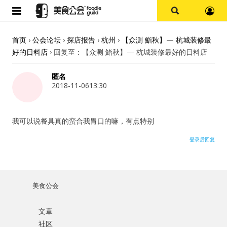
首页
首页
›
公会论坛
›
探店报告
›
杭州
›
【众测 鮨秋】— 杭城装修最
好的日料店
›
回复至：【众测 鮨秋】— 杭城装修最好的日料店
论坛
匿名
探店报告
2018-11-0613:30
杭州
我可以说餐具真的蛮合我胃口的嘛，有点特别
上海
登录后回复
其他
美食公会
美食杂谈
文章
用户名或Email
资讯
社区