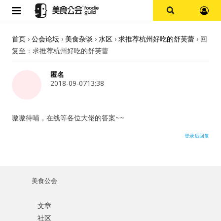
首页
首页
›
公会论坛
›
美食杂谈
›
水区
›
求推荐杭州好吃的舒芙蕾
›
回
复至：求推荐杭州好吃的舒芙蕾
论坛
匿名
探店报告
2018-09-0713:38
杭州
嗷嗷待哺，在线等各位大佬的答案~~
上海
登录后回复
其他
美食公会
美食杂谈
文章
用户名或Email
资讯
社区