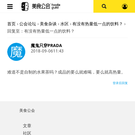
首页
首页
›
公会论坛
›
美食杂谈
›
水区
›
有没有热量低一点的饮料？
›
回复至：有没有热量低一点的饮料？
论坛
魔鬼只穿PRADA
探店报告
2018-09-0611:43
杭州
难道不是自制的水果茶吗？成品的要么就难喝，要么就高热量。
上海
登录后回复
其他
美食公会
美食杂谈
文章
用户名或Email
资讯
社区