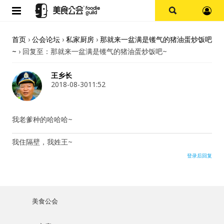
首页
首页
›
公会论坛
›
私家厨房
›
那就来一盆满是镬气的猪油蛋炒饭吧
~
›
回复至：那就来一盆满是镬气的猪油蛋炒饭吧~
论坛
王乡长
探店报告
2018-08-3011:52
杭州
我老爹种的哈哈哈~
上海
我住隔壁，我姓王~
登录后回复
其他
美食杂谈
美食公会
用户名或Email
资讯