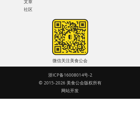
文章
水区
社区
密码
公会活动
忘记密码?
信息发布
记住我的登录状态
悬赏测评
微信关注美食公会
私家厨房
浙ICP备16008014号-2
© 2015-2026 美食公会版权所有
没帐号？
注册一个
网站开发