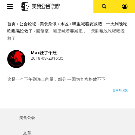
首页
首页
›
公会论坛
›
美食杂谈
›
水区
›
嘴里喊着要减肥，一天到晚吃
吃喝喝没救了
›
回复至：嘴里喊着要减肥，一天到晚吃吃喝喝没
论坛
救了
探店报告
Max汪了个汪
2018-08-2816:35
杭州
这是一个下午到晚上的量，部分~~因为九宫格放不下
上海
登录后回复
其他
美食杂谈
美食公会
用户名或Email
资讯
文章