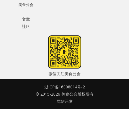
美食公会
水区
密码
文章
公会活动
社区
忘记密码?
信息发布
记住我的登录状态
悬赏测评
私家厨房
微信关注美食公会
没帐号？
注册一个
浙ICP备16008014号-2
© 2015-2026 美食公会版权所有
网站开发