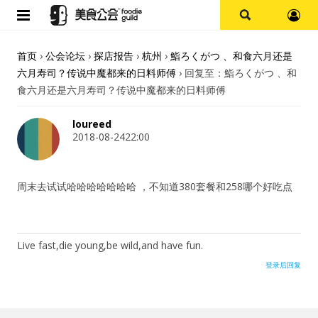
首页
首页
›
公会论坛
›
探店报告
›
杭州
›
鮨ろくがつ 、和食六月还是
六月寿司？传说中魔都来的日料师傅
›
回复至：鮨ろくがつ 、和
论坛
食六月还是六月寿司？传说中魔都来的日料师傅
探店报告
loureed
2018-08-2422:00
杭州
周末去试试哈哈哈哈哈哈哈 ，不知道380套餐和258哪个好吃点
上海
其他
Live fast,die young,be wild,and have fun.
美食杂谈
登录后回复
用户名或Email
资讯