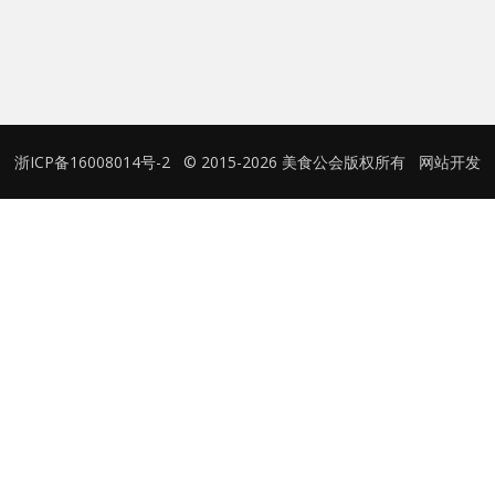
用户名或Email
密码
浙ICP备16008014号-2
© 2015-2026 美食公会版权所有
网站开发
忘记密码?
记住我的登录状态
没帐号？
注册一个