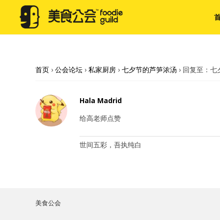
首页
›
公会论坛
›
私家厨房
›
七夕节的芦笋浓汤
›
回复至：七
Hala Madrid
给高老师点赞
世间五彩，吾执纯白
美食公会