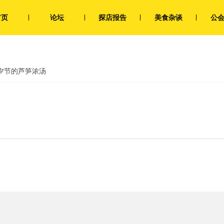
首页
论坛
探店报告
美食杂谈
公
夕节的芦笋浓汤