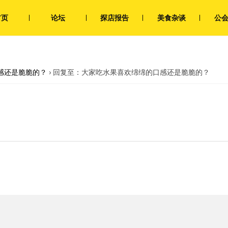
首页
论坛
探店报告
美食杂谈
公
感还是脆脆的？
›
回复至：大家吃水果喜欢绵绵的口感还是脆脆的？