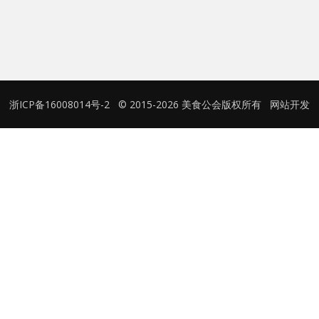
用户名或Email
密码
浙ICP备16008014号-2
© 2015-2026 美食公会版权所有
网站开发
忘记密码?
记住我的登录状态
没帐号？
注册一个