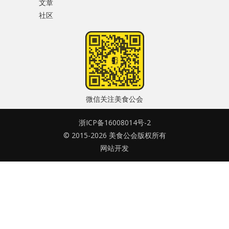
文章
水区
社区
密码
公会活动
忘记密码?
信息发布
记住我的登录状态
悬赏测评
微信关注美食公会
私家厨房
浙ICP备16008014号-2
© 2015-2026 美食公会版权所有
没帐号？
注册一个
网站开发