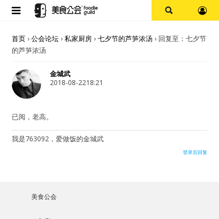
首页
首页
›
公会论坛
›
私家厨房
›
七夕节的芦笋浓汤
›
回复至：七夕节
的芦笋浓汤
论坛
金城武
探店报告
2018-08-2218:21
杭州
已阅，老高。
上海
我是763092，爱做饭的金城武
登录后回复
其他
美食杂谈
美食公会
用户名或Email
资讯