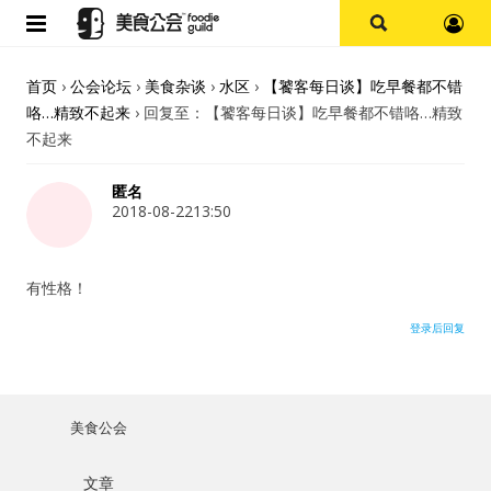
首页
首页
›
公会论坛
›
美食杂谈
›
水区
›
【饕客每日谈】吃早餐都不错
咯…精致不起来
›
回复至：【饕客每日谈】吃早餐都不错咯…精致
论坛
不起来
探店报告
匿名
2018-08-2213:50
杭州
有性格！
上海
登录后回复
其他
美食杂谈
美食公会
用户名或Email
资讯
文章