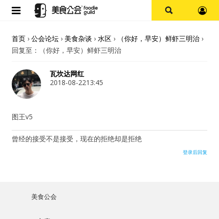
首页
首页
›
公会论坛
›
美食杂谈
›
水区
›
（你好，早安）鲜虾三明治
›
回复至：（你好，早安）鲜虾三明治
论坛
瓦坎达网红
探店报告
2018-08-2213:45
杭州
图王v5
上海
曾经的接受不是接受，现在的拒绝却是拒绝
登录后回复
其他
美食杂谈
美食公会
用户名或Email
资讯