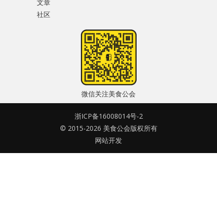
文章
水区
社区
密码
公会活动
忘记密码?
信息发布
记住我的登录状态
悬赏测评
微信关注美食公会
私家厨房
浙ICP备16008014号-2
© 2015-2026 美食公会版权所有
没帐号？
注册一个
网站开发