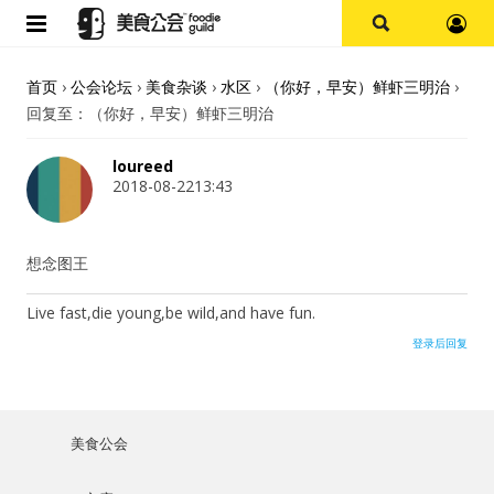
首页
首页
›
公会论坛
›
美食杂谈
›
水区
›
（你好，早安）鲜虾三明治
›
回复至：（你好，早安）鲜虾三明治
论坛
loureed
探店报告
2018-08-2213:43
杭州
想念图王
上海
Live fast,die young,be wild,and have fun.
登录后回复
其他
美食杂谈
美食公会
用户名或Email
资讯