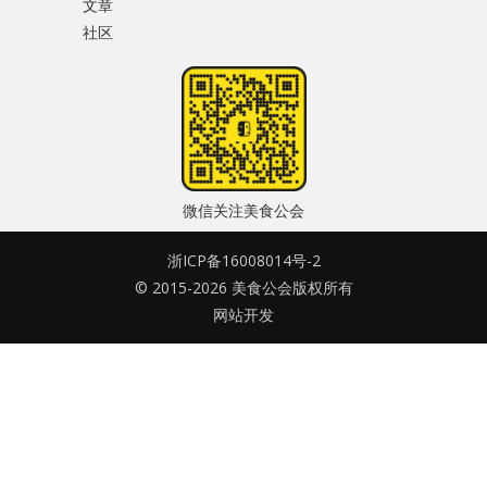
文章
水区
社区
密码
公会活动
忘记密码?
信息发布
记住我的登录状态
悬赏测评
微信关注美食公会
私家厨房
浙ICP备16008014号-2
© 2015-2026 美食公会版权所有
没帐号？
注册一个
网站开发