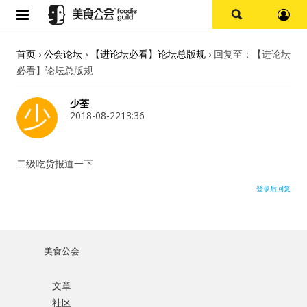
首页
首页
›
公会论坛
›
【进论坛必看】论坛总版规
›
回复至：【进论坛
必看】论坛总版规
论坛
少荃
探店报告
2018-08-2213:36
杭州
二级吃货报道一下
上海
登录后回复
其他
美食公会
美食杂谈
文章
用户名或Email
资讯
社区