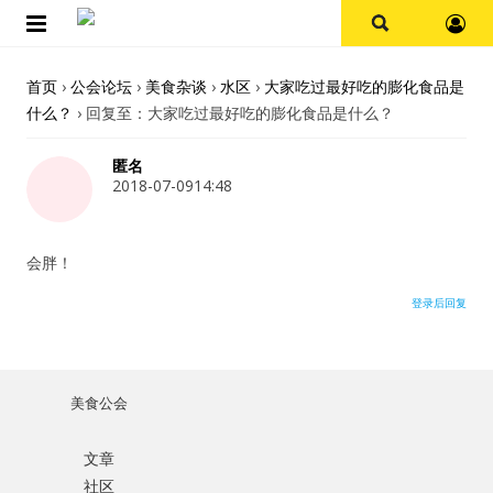
首页
首页
›
公会论坛
›
美食杂谈
›
水区
›
大家吃过最好吃的膨化食品是
什么？
›
回复至：大家吃过最好吃的膨化食品是什么？
论坛
匿名
探店报告
2018-07-0914:48
杭州
会胖！
上海
登录后回复
其他
美食公会
美食杂谈
文章
用户名或Email
资讯
社区