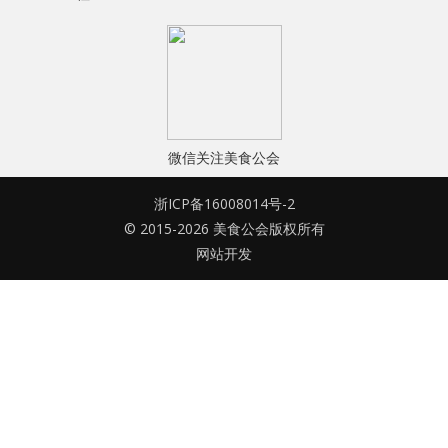
水区
密码
公会活动
忘记密码?
信息发布
记住我的登录状态
微信关注美食公会
悬赏测评
浙ICP备16008014号-2
私家厨房
© 2015-2026 美食公会版权所有
网站开发
没帐号？
注册一个