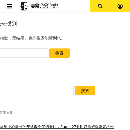
首页
未找到
论坛
抱歉，无结果。也许搜索能帮到您。
探店报告
搜
索：
杭州
上海
搜
其他
索：
美食杂谈
近期文章
资讯
嘉里中心新开的年终聚会优选餐厅，Super 27要用好酒好肉吃定杭州