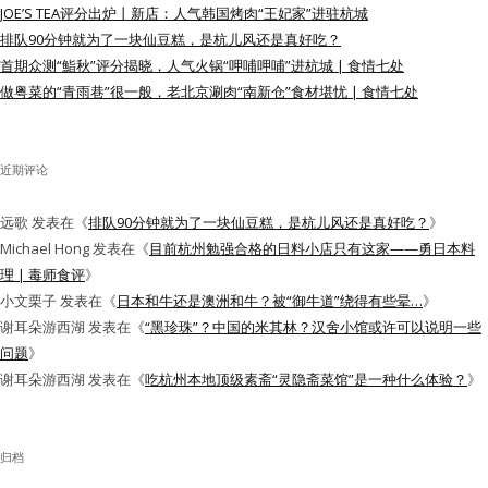
JOE’S TEA评分出炉丨新店：人气韩国烤肉“王妃家”进驻杭城
水区
排队90分钟就为了一块仙豆糕，是杭儿风还是真好吃？
首期众测“鮨秋”评分揭晓，人气火锅“呷哺呷哺”进杭城 | 食情七处
公会活动
做粤菜的“青雨巷”很一般，老北京涮肉“南新仓”食材堪忧 | 食情七处
信息发布
近期评论
悬赏测评
远歌
发表在《
排队90分钟就为了一块仙豆糕，是杭儿风还是真好吃？
》
私家厨房
Michael Hong
发表在《
目前杭州勉强合格的日料小店只有这家——勇日本料
理 | 毒师食评
》
小文栗子
发表在《
日本和牛还是澳洲和牛？被“御牛道”绕得有些晕…
》
谢耳朵游西湖
发表在《
“黑珍珠”？中国的米其林？汉舍小馆或许可以说明一些
问题
》
谢耳朵游西湖
发表在《
吃杭州本地顶级素斋“灵隐斋菜馆”是一种什么体验？
》
归档