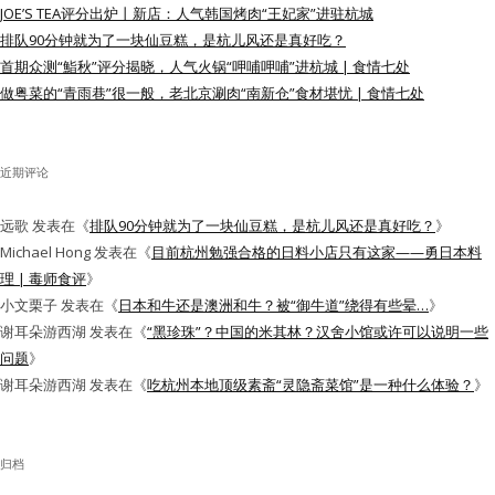
JOE’S TEA评分出炉丨新店：人气韩国烤肉“王妃家”进驻杭城
水区
排队90分钟就为了一块仙豆糕，是杭儿风还是真好吃？
首期众测“鮨秋”评分揭晓，人气火锅“呷哺呷哺”进杭城 | 食情七处
公会活动
做粤菜的“青雨巷”很一般，老北京涮肉“南新仓”食材堪忧 | 食情七处
信息发布
近期评论
悬赏测评
远歌
发表在《
排队90分钟就为了一块仙豆糕，是杭儿风还是真好吃？
》
私家厨房
Michael Hong
发表在《
目前杭州勉强合格的日料小店只有这家——勇日本料
理 | 毒师食评
》
小文栗子
发表在《
日本和牛还是澳洲和牛？被“御牛道”绕得有些晕…
》
谢耳朵游西湖
发表在《
“黑珍珠”？中国的米其林？汉舍小馆或许可以说明一些
问题
》
谢耳朵游西湖
发表在《
吃杭州本地顶级素斋“灵隐斋菜馆”是一种什么体验？
》
归档