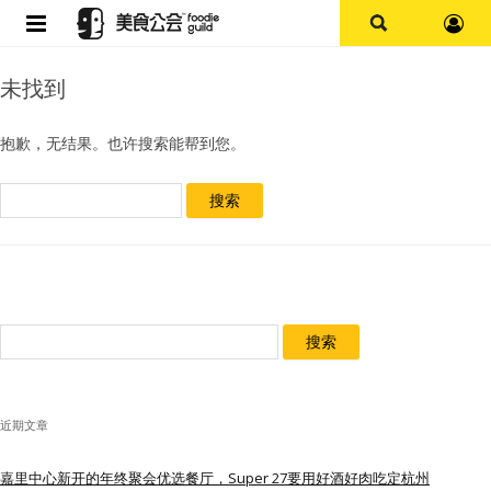
首页
未找到
论坛
抱歉，无结果。也许搜索能帮到您。
探店报告
搜
索：
杭州
上海
搜
其他
索：
美食杂谈
近期文章
资讯
嘉里中心新开的年终聚会优选餐厅，Super 27要用好酒好肉吃定杭州