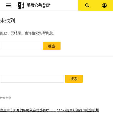
首页
未找到
论坛
抱歉，无结果。也许搜索能帮到您。
探店报告
搜
索：
杭州
上海
搜
其他
索：
美食杂谈
近期文章
资讯
嘉里中心新开的年终聚会优选餐厅，Super 27要用好酒好肉吃定杭州