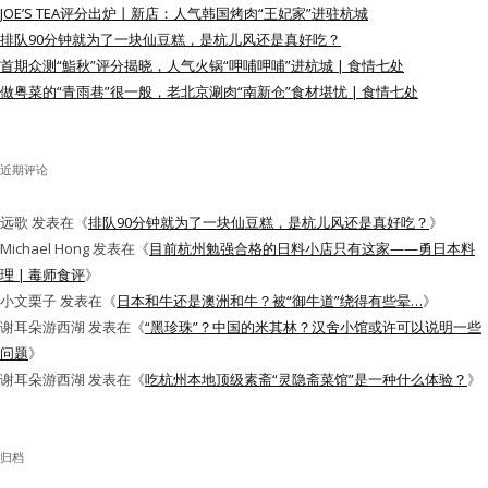
JOE’S TEA评分出炉丨新店：人气韩国烤肉“王妃家”进驻杭城
水区
排队90分钟就为了一块仙豆糕，是杭儿风还是真好吃？
首期众测“鮨秋”评分揭晓，人气火锅“呷哺呷哺”进杭城 | 食情七处
公会活动
做粤菜的“青雨巷”很一般，老北京涮肉“南新仓”食材堪忧 | 食情七处
信息发布
近期评论
悬赏测评
远歌
发表在《
排队90分钟就为了一块仙豆糕，是杭儿风还是真好吃？
》
私家厨房
Michael Hong
发表在《
目前杭州勉强合格的日料小店只有这家——勇日本料
理 | 毒师食评
》
小文栗子
发表在《
日本和牛还是澳洲和牛？被“御牛道”绕得有些晕…
》
谢耳朵游西湖
发表在《
“黑珍珠”？中国的米其林？汉舍小馆或许可以说明一些
问题
》
谢耳朵游西湖
发表在《
吃杭州本地顶级素斋“灵隐斋菜馆”是一种什么体验？
》
归档