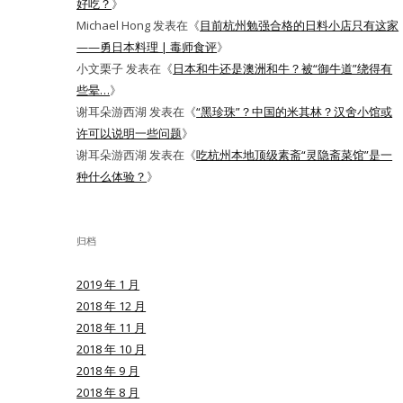
好吃？
》
Michael Hong
发表在《
目前杭州勉强合格的日料小店只有这家
——勇日本料理 | 毒师食评
》
小文栗子
发表在《
日本和牛还是澳洲和牛？被“御牛道”绕得有
些晕…
》
谢耳朵游西湖
发表在《
“黑珍珠”？中国的米其林？汉舍小馆或
许可以说明一些问题
》
谢耳朵游西湖
发表在《
吃杭州本地顶级素斋“灵隐斋菜馆”是一
种什么体验？
》
归档
2019 年 1 月
2018 年 12 月
2018 年 11 月
2018 年 10 月
2018 年 9 月
2018 年 8 月