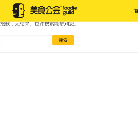
未找到
抱歉，无结果。也许搜索能帮到您。
搜
索：