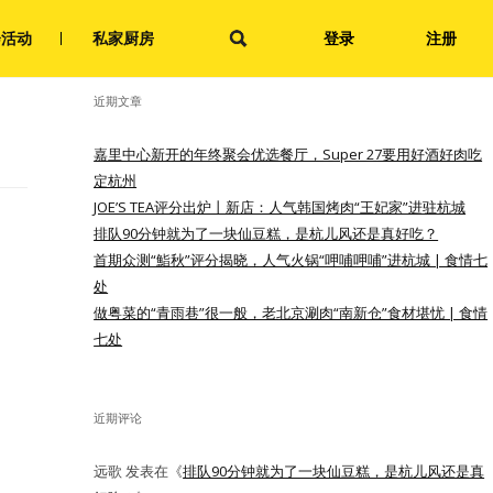
搜
会活动
私家厨房
登录
注册
索：
近期文章
嘉里中心新开的年终聚会优选餐厅，Super 27要用好酒好肉吃
定杭州
JOE’S TEA评分出炉丨新店：人气韩国烤肉“王妃家”进驻杭城
排队90分钟就为了一块仙豆糕，是杭儿风还是真好吃？
首期众测“鮨秋”评分揭晓，人气火锅“呷哺呷哺”进杭城 | 食情七
处
做粤菜的“青雨巷”很一般，老北京涮肉“南新仓”食材堪忧 | 食情
七处
近期评论
远歌
发表在《
排队90分钟就为了一块仙豆糕，是杭儿风还是真