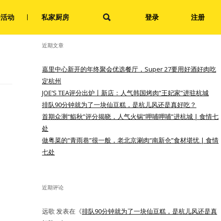
搜
会活动
私家厨房
登录
注册
索：
近期文章
嘉里中心新开的年终聚会优选餐厅，Super 27要用好酒好肉吃
定杭州
JOE’S TEA评分出炉丨新店：人气韩国烤肉“王妃家”进驻杭城
排队90分钟就为了一块仙豆糕，是杭儿风还是真好吃？
首期众测“鮨秋”评分揭晓，人气火锅“呷哺呷哺”进杭城 | 食情七
处
做粤菜的“青雨巷”很一般，老北京涮肉“南新仓”食材堪忧 | 食情
七处
近期评论
远歌
发表在《
排队90分钟就为了一块仙豆糕，是杭儿风还是真