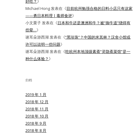
好吃？
》
Michael Hong
发表在《
目前杭州勉强合格的日料小店只有这家
——勇日本料理 | 毒师食评
》
小文栗子
发表在《
日本和牛还是澳洲和牛？被“御牛道”绕得有
些晕…
》
谢耳朵游西湖
发表在《
“黑珍珠”？中国的米其林？汉舍小馆或
许可以说明一些问题
》
谢耳朵游西湖
发表在《
吃杭州本地顶级素斋“灵隐斋菜馆”是一
种什么体验？
》
归档
2019 年 1 月
2018 年 12 月
2018 年 11 月
2018 年 10 月
2018 年 9 月
2018 年 8 月