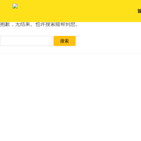
未找到
抱歉，无结果。也许搜索能帮到您。
搜
索：