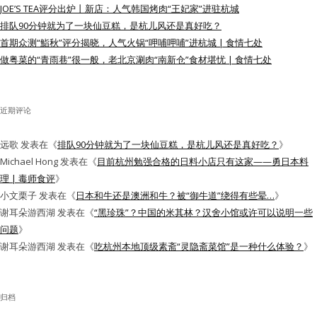
JOE’S TEA评分出炉丨新店：人气韩国烤肉“王妃家”进驻杭城
水区
排队90分钟就为了一块仙豆糕，是杭儿风还是真好吃？
首期众测“鮨秋”评分揭晓，人气火锅“呷哺呷哺”进杭城 | 食情七处
公会活动
做粤菜的“青雨巷”很一般，老北京涮肉“南新仓”食材堪忧 | 食情七处
信息发布
近期评论
悬赏测评
远歌
发表在《
排队90分钟就为了一块仙豆糕，是杭儿风还是真好吃？
》
私家厨房
Michael Hong
发表在《
目前杭州勉强合格的日料小店只有这家——勇日本料
理 | 毒师食评
》
小文栗子
发表在《
日本和牛还是澳洲和牛？被“御牛道”绕得有些晕…
》
谢耳朵游西湖
发表在《
“黑珍珠”？中国的米其林？汉舍小馆或许可以说明一些
问题
》
谢耳朵游西湖
发表在《
吃杭州本地顶级素斋“灵隐斋菜馆”是一种什么体验？
》
归档