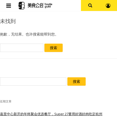
首页
未找到
论坛
抱歉，无结果。也许搜索能帮到您。
探店报告
搜
索：
杭州
上海
搜
其他
索：
美食杂谈
近期文章
资讯
嘉里中心新开的年终聚会优选餐厅，Super 27要用好酒好肉吃定杭州